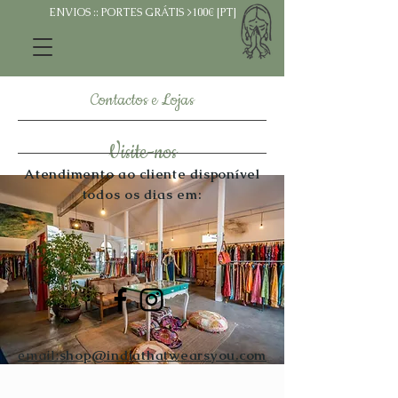
ENVIOS :: PORTES GRÁTIS >100€ [PT]
Contactos e Lojas
Visite-nos
Atendimento ao cliente
disponível
todos os dias
em:
email:
shop@indiathatwearsyou.com